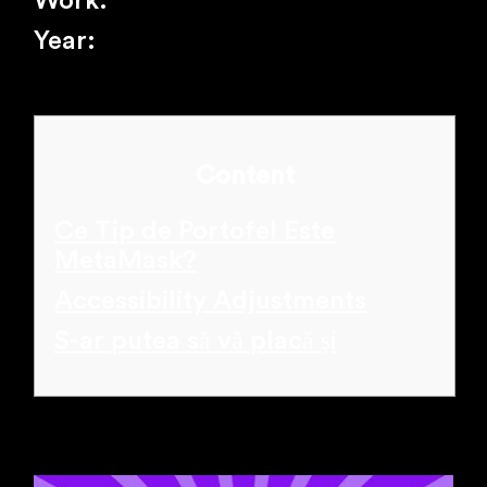
Work:
Year:
Content
Ce Tip de Portofel Este
MetaMask?
Accessibility Adjustments
S-ar putea să vă placă și