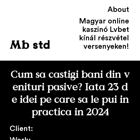
About
Magyar online
kaszinó Lvbet
kínál részvétel
std
Mb
versenyeken!
Cum sa castigi bani din v
enituri pasive? Iata 23 d
e idei pe care sa le pui in
practica in 2024
Client: